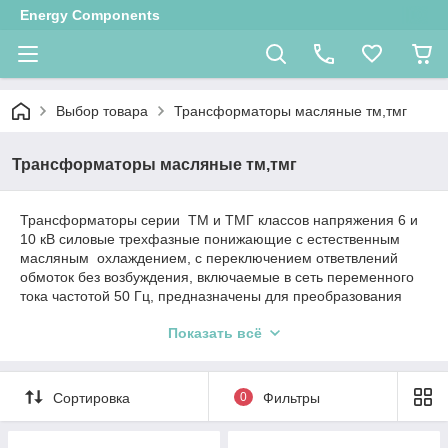
Energy Components
Выбор товара
Трансформаторы масляные тм,тмг
Трансформаторы масляные тм,тмг
Трансформаторы серии ТМ и ТМГ классов напряжения 6 и
10 кВ силовые трехфазные понижающие с естественным
масляным охлаждением, с переключением ответвлений
обмоток без возбуждения, включаемые в сеть переменного
тока частотой 50 Гц, предназначены для преобразования
электроэнергии в сетях энергосистем и потребителей
Показать всё
электроэнергии.Трансформаторы предназначены для
эксплуатации в районах с умеренным климатом при:
- невзрывоопасной, не содержащей токопроводящей
Сортировка
0
Фильтры
пыли окружающей среде;
- высоте установки над уровнем моря не более 1000 м.