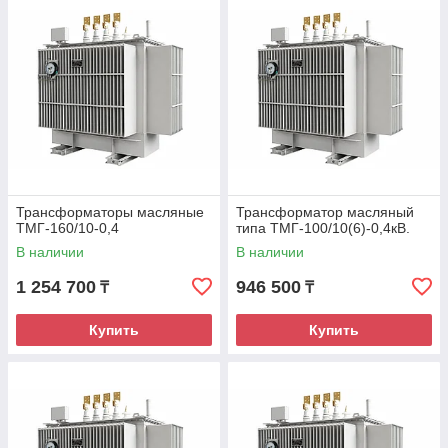
Трансформаторы не предназначены для работы в
условиях тряски, вибрации, ударов, в химически активной
среде.
Режим работы - длительный. Температура окружающего
воздуха для трансформаторов, предназначенных для
работы в условиях умеренного климата (исполнение У) - от
минус 45 С до плюс 40 С.
Трансформаторы масляные
Трансформатор масляный
ТМГ-160/10-0,4
типа ТМГ-100/10(6)-0,4кВ.
В наличии
В наличии
1 254 700
946 500
₸
₸
Купить
Купить