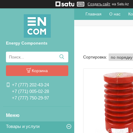
Создать сайт
на Satu.kz
Главная
О нас
Ко
Energy Components
Корзина
+7 (777) 202-43-24
+7 (771) 005-02-28
+7 (777) 750-29-97
Товары и услуги