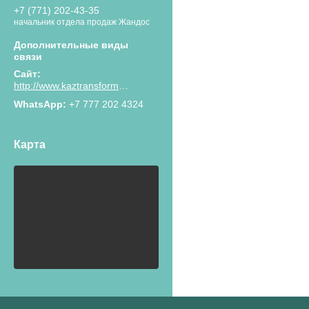
+7 (771) 202-43-35
начальник отдела продаж Жандос
http://www.kaztransformator.kz
+7 777 202 4324
Карта