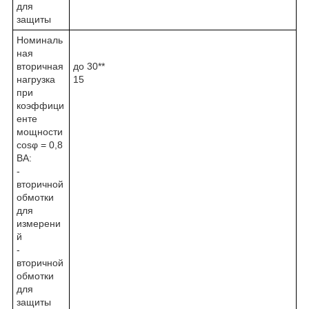
для
защиты
Номиналь
ная
вторичная
до 30**
нагрузка
15
при
коэффици
енте
мощности
cosφ = 0,8
BA:
-
вторичной
обмотки
для
измерени
й
-
вторичной
обмотки
для
защиты