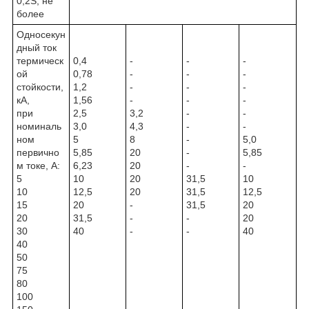
0,2S, не
более
Односекун
дный ток
термическ
0,4
-
-
-
ой
0,78
-
-
-
стойкости,
1,2
-
-
-
кА,
1,56
-
-
-
при
2,5
3,2
-
-
номиналь
3,0
4,3
-
-
ном
5
8
-
5,0
первично
5,85
20
-
5,85
м токе, А:
6,23
20
-
-
5
10
20
31,5
10
10
12,5
20
31,5
12,5
15
20
-
31,5
20
20
31,5
-
-
20
30
40
-
-
40
40
50
75
80
100