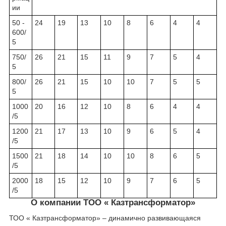
ии
50 -
24
19
13
10
8
6
4
4
600/
5
750/
26
21
15
11
9
7
5
4
5
800/
26
21
15
10
10
7
5
5
5
1000
20
16
12
10
8
6
4
4
/5
1200
21
17
13
10
9
6
5
4
/5
1500
21
18
14
10
10
8
6
5
/5
2000
18
15
12
10
9
7
6
5
/5
О компании ТОО « Казтрансформатор»
ТОО « Казтрансформатор» – динамично развивающаяся