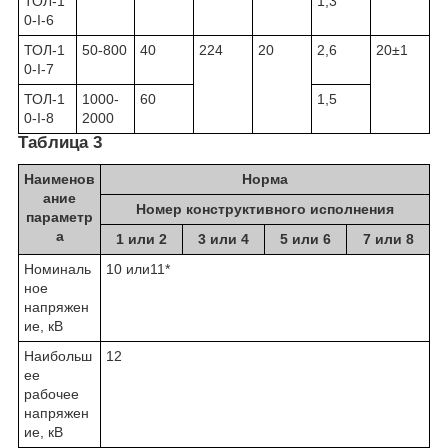
ТОЛ-1
1,3
0-I-6
ТОЛ-1
50-800
40
224
20
2,6
20±1
0-I-7
ТОЛ-1
1000-
60
1,5
0-I-8
2000
Таблица 3
Наименов
Норма
ание
Номер конструктивного исполнения
параметр
а
1 или 2
3 или 4
5 или 6
7 или 8
Номиналь
10 или11*
ное
напряжен
ие, кВ
Наибольш
12
ее
рабочее
напряжен
ие, кВ