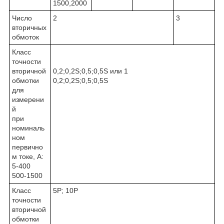
1500,2000
Число
2
3
вторичных
обмоток
Класс
точности
вторичной
0,2;0,2S;0,5;0,5S или 1
обмотки
0,2;0,2S;0,5;0,5S
для
измерени
й
при
номиналь
ном
первично
м токе, А:
5-400
500-1500
Класс
5Р; 10Р
точности
вторичной
обмотки