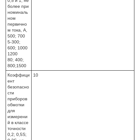
0,5 и 1, не
более при
номиналь
ном
первично
м тока, А,
500; 700
5-300;
600; 1000
1200
80; 400;
800;1500
Коэффици
10
ент
безопасно
сти
приборов
обмотки
для
измерени
й в классе
точности
0,2; 0,5S;