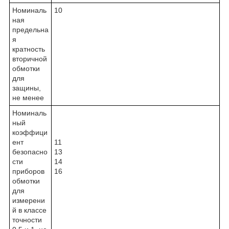
Номиналь
10
ная
предельна
я
кратность
вторичной
обмотки
для
защины,
не менее
Номиналь
ный
коэффици
ент
11
безопасно
13
сти
14
приборов
16
обмотки
для
измерени
й в классе
точности