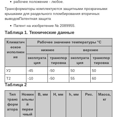
рабочее положение - любое.
Трансформаторы комплектуются защитными прозрачными
крышками для раздельного пломбирования вторичных
выводовПатентная защита
Патент на изобретение № 2089955.
Таблица 1. Технические данные
Климатич
Рабочее значение температуры °C
еское
нижнее
верхнее
исполнен
ие
эксплуата
транспор
эксплуата
транспор
ция
тировка
ция
тировка
У2
-45
-50
50
50
Т2
-10
-50
55
60
Таблица 2
Тип
Номин
В, мм
Н, мм
h, мм
Рис.
Масса,
транс
альны
кг
форм
й
атора
перви
чный