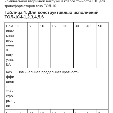
номинальной вторичной нагрузки в классе точности 10Р для
трансформаторов тока ТОЛ-10-I.
Таблица 4. Для конструктивных исполнений
ТОЛ-10-I-1,2,3,4,5,6
Ном
3
5
10
15
20
30
40
50
инал
ьная
втор
ична
я
нагр
узка,
ВА
Коэ
Номинальная предельная кратность
ффи
циен
т
тран
сфо
рмац
ии