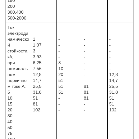
150
200
300,400
500-2000
Ток
электроди
намическо
1
-
-
-
й
1,97
-
-
-
стойкости,
3
-
-
-
кА,
3,93
-
-
-
при
6,25
8
-
-
номиналь
7,56
10
-
-
ном
12,8
20
-
12,8
первично
14,7
51
-
14,7
м токе,А:
25,5
51
81
25,5
5
31,8
51
81
31,8
10
51
-
81
51
15
81
-
-
51
20
102
-
-
102
30
40
50
75