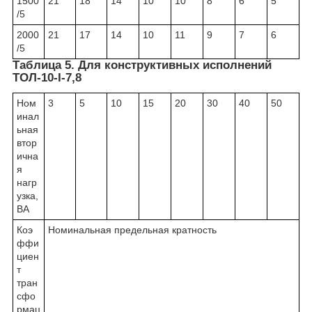
1500
21
18
14
10
10
8
6
5
/5
2000
21
17
14
10
11
9
7
6
/5
Таблица 5. Для конструктивных исполнений
ТОЛ-10-I-7,8
Ном
3
5
10
15
20
30
40
50
инал
ьная
втор
ична
я
нагр
узка,
ВА
Коэ
Номинальная предельная кратность
ффи
циен
т
тран
сфо
рмац