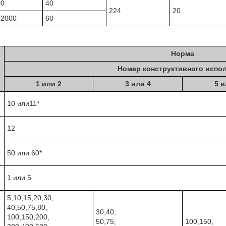
00
40
224
20
-2000
60
Норма
Номер конструктивного испо
1 или 2
3 или 4
5 и
10 или11*
12
50 или 60*
1 или 5
5,10,15,20,30,
40,50,75,80,
30,40,
100,150,200,
50,75,
100,150,