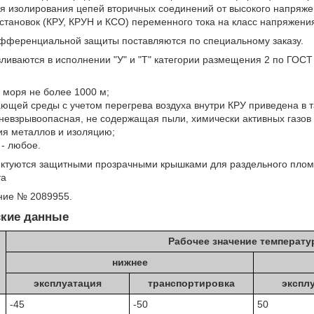
я изолирования цепей вторичных соединений от высокого напряже
становок (КРУ, КРУН и КСО) переменного тока на класс напряжения
фференциальной защиты поставляются по специальному заказу.
ливаются в исполнении "У" и "Т" категории размещения 2 по ГОСТ
 моря не более 1000 м;
ющей среды с учетом перегрева воздуха внутри КРУ приведена в т
евзрывоопасная, не содержащая пыли, химически активных газов 
я металлов и изоляцию;
- любое.
ктуются защитными прозрачными крышками для раздельного плом
та
ние № 2089955.
ские данные
Рабочее значение температу
нижнее
эксплуатация
транспортировка
экспл
-45
-50
50