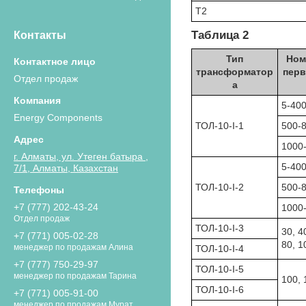
Т2
Таблица 2
Контакты
Тип
Ном
трансформатор
перв
Отдел продаж
а
5-40
Energy Components
ТОЛ-10-I-1
500-
1000
г. Алматы, ул. Утеген батыра ,
5-40
7/1, Алматы, Казахстан
ТОЛ-10-I-2
500-
+7 (777) 202-43-24
1000
Отдел продаж
ТОЛ-10-I-3
30, 4
+7 (771) 005-02-28
80, 1
менеджер по продажам Алина
ТОЛ-10-I-4
+7 (777) 750-29-97
ТОЛ-10-I-5
менеджер по продажам Тарина
100, 
ТОЛ-10-I-6
+7 (771) 005-91-00
менеджер по продажам Мурат