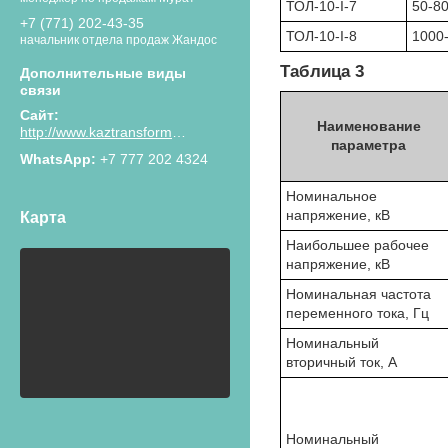
ТОЛ-10-I-7
50-8
+7 (771) 202-43-35
ТОЛ-10-I-8
1000
начальник отдела продаж Жандос
Таблица 3
Наименование
http://www.kaztransformator.kz
параметра
+7 777 202 4324
Номинальное
напряжение, кВ
Карта
Наибольшее рабочее
напряжение, кВ
Номинальная частота
переменного тока, Гц
Номинальный
вторичный ток, А
Номинальный