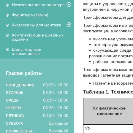
защиты и управления, дл
Низковольтная аппаратура
внутренней и наружной у
Фурнитура (замки)
Трансформаторы для ди
Аксессуары для монтажа
Трансформаторы изготав
эксплуатации в условиях:
Комплектующие шкафных
высота над уровнем
изделии
температура окружа
Шины медные/
окружающая среда н
алюминиевые
разрушающих покрыти
рабочее положение 
Трансформаторы компле
График работы
выводовПатентная защи
Патент на изобрете
08:30
18:00
ПОНЕДЕЛЬНИК
Таблица 1. Техниче
08:30
18:00
ВТОРНИК
08:30
18:00
СРЕДА
08:30
18:00
Климатическое
ЧЕТВЕРГ
исполнение
08:30
18:00
ПЯТНИЦА
Выходной
СУББОТА
У2
Выходной
ВОСКРЕСЕНЬЕ