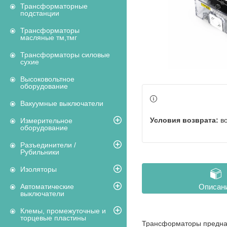
Трансформаторные
подстанции
Трансформаторы
масляные тм,тмг
Трансформаторы силовые
сухие
Высоковольтное
оборудование
Вакуумные выключатели
в
Измерительное
оборудование
Разъединители /
Рубильники
Изоляторы
Автоматические
Описан
выключатели
Клемы, промежуточные и
торцевые пластины
Трансформаторы предназ