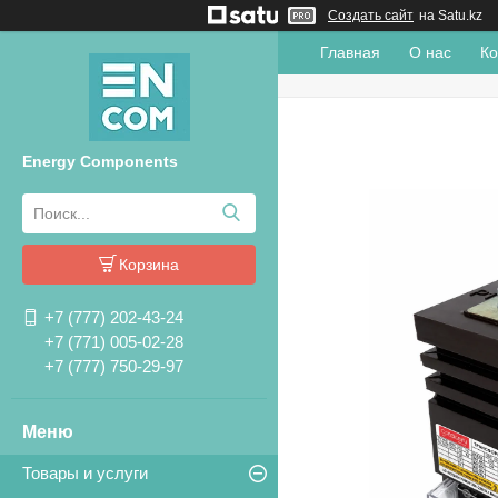
Создать сайт
на Satu.kz
Главная
О нас
Ко
Energy Components
Корзина
+7 (777) 202-43-24
+7 (771) 005-02-28
+7 (777) 750-29-97
Товары и услуги