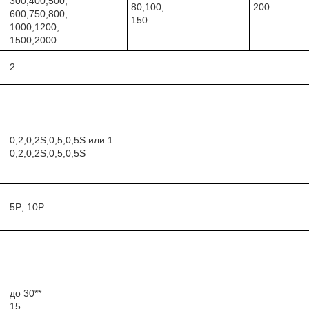
300,400,500,
80,100,
200
600,750,800,
150
1000,1200,
1500,2000
2
0,2;0,2S;0,5;0,5S или 1
0,2;0,2S;0,5;0,5S
5Р; 10Р
я
:
я
до 30**
15