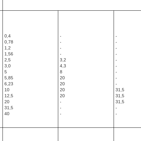
0,4
-
-
0,78
-
-
1,2
-
-
1,56
-
-
2,5
3,2
-
3,0
4,3
-
5
8
-
5,85
20
-
6,23
20
-
10
20
31,5
12,5
20
31,5
20
-
31,5
31,5
-
-
40
-
-