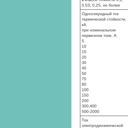
0,5S; 0,2S, не более
Односекундный ток
термической стойкости,
кА,
при номинальном
первичном токе, А:
5
10
15
20
30
40
50
75
80
100
150
200
300,400
500-2000
Ток
электродинамической