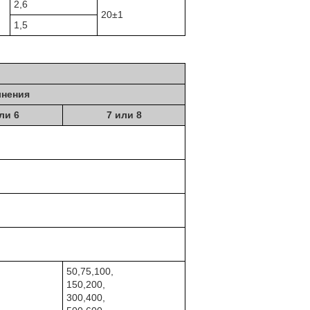
2,6
20±1
1,5
лнения
ли 6
7 или 8
50,75,100,
150,200,
300,400,