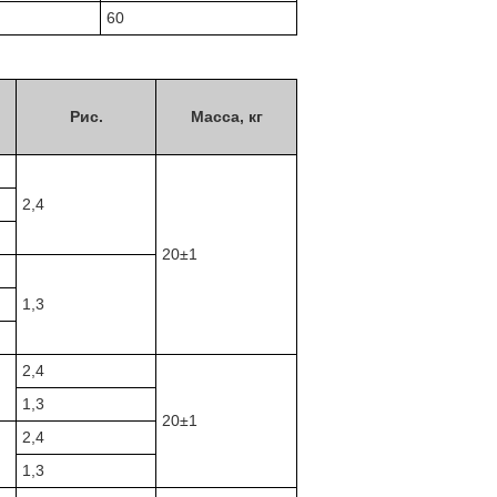
60
Рис.
Масса, кг
2,4
20±1
1,3
2,4
1,3
20±1
2,4
1,3