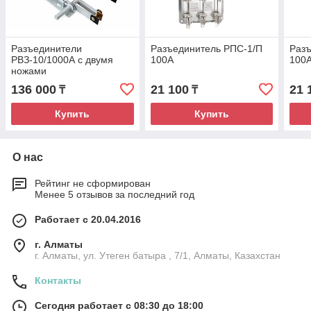
Разъединители
Разъединитель РПС-1/П
Разъ
РВЗ-10/1000А с двумя
100А
100
ножами
136 000
21 100
21 
₸
₸
Купить
Купить
О нас
Рейтинг не сформирован
Менее 5 отзывов за последний год
Работает с 20.04.2016
г. Алматы
г. Алматы, ул. Утеген батыра , 7/1, Алматы, Казахстан
Контакты
Сегодня работает с 08:30 до 18:00