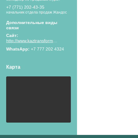
+7 (771) 202-43-35
начальник отдела продаж Жандос
http://www.kaztransformator.kz
+7 777 202 4324
Карта