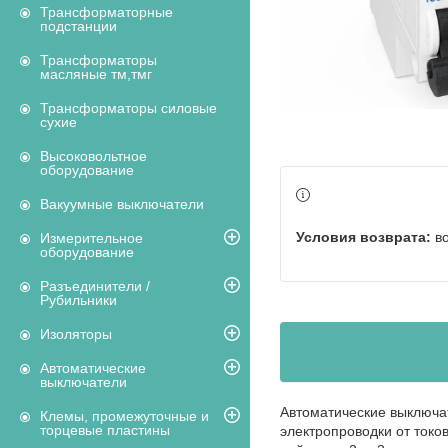
Трансформаторные
подстанции
Трансформаторы
масляные тм,тмг
Трансформаторы силовые
сухие
Высоковольтное
оборудование
Вакуумные выключатели
в
Измерительное
оборудование
Разъединители /
Рубильники
Изоляторы
Автоматические
выключатели
Автоматические выключа
Клемы, промежуточные и
торцевые пластины
электропроводки от токо