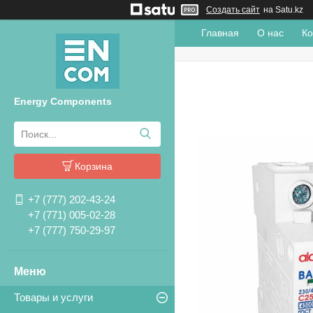
Создать сайт
на Satu.kz
Главная
О нас
Ко
Energy Components
Корзина
+7 (777) 202-43-24
+7 (771) 005-02-28
+7 (777) 750-29-97
Товары и услуги